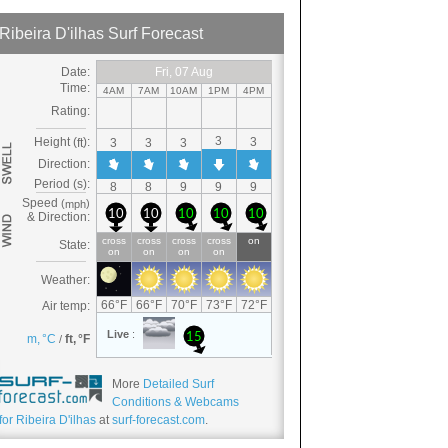
More
Detailed Surf
Conditions & Webcams
for Ribeira D'ilhas
at
surf-forecast.com
.