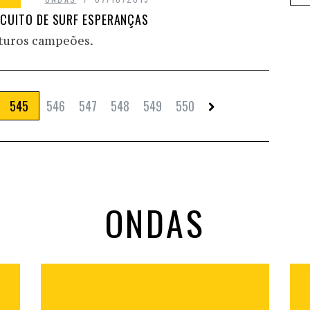
RCUITO DE SURF ESPERANÇAS
futuros campeões.
545
546
547
548
549
550
ONDAS