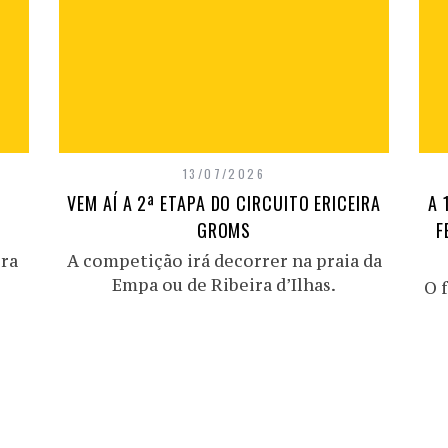
13/07/2026
VEM AÍ A 2ª ETAPA DO CIRCUITO ERICEIRA
A 
GROMS
F
ira
A competição irá decorrer na praia da
Empa ou de Ribeira d’Ilhas.
O f