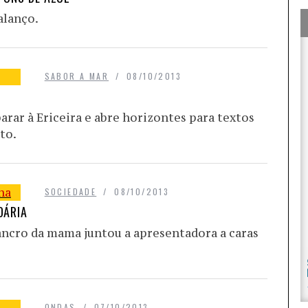
alanço.
SABOR A MAR
08/10/2013
rar à Ericeira e abre horizontes para textos
to.
SOCIEDADE
08/10/2013
DÁRIA
ncro da mama juntou a apresentadora a caras
ONDAS
07/10/2013