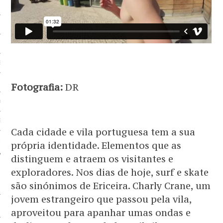
 BEM
BEM
EM
G
Fotografia:
DR
OS SERVIÇOS
EM
Cada cidade e vila portuguesa tem a sua
 PARCEIRO
própria identidade. Elementos que as
distinguem e atraem os visitantes e
exploradores. Nos dias de hoje, surf e skate
são sinónimos de Ericeira. Charly Crane, um
jovem estrangeiro que passou pela vila,
aproveitou para apanhar umas ondas e