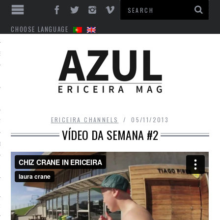
CHOOSE LANGUAGE
ES
ERICEIRA CHANNELS
05/11/2013
TO
VÍDEO DA SEMANA #2
DE
INTS
EM