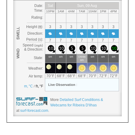
More
Detailed Surf Conditions &
Webcams for Ribeira D'ilhas
at
surf-forecast.com
.