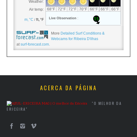
More
Detailed Surf Conditions &
Webcams for Ribeira D'ilhas
at
surf-forecast.com
.
ACERCA DA PÁGINA
"O MELHOR DA
ERICEIRA"