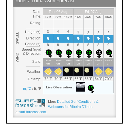
More
Detailed Surf Conditions &
Webcams for Ribeira D'ilhas
at
surf-forecast.com
.