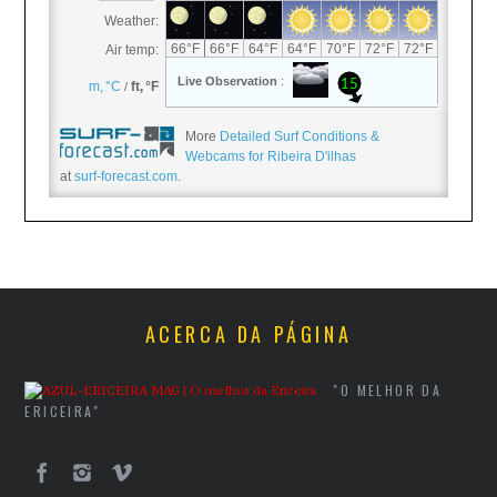
More
Detailed Surf Conditions &
Webcams for Ribeira D'ilhas
at
surf-forecast.com
.
ACERCA DA PÁGINA
"O MELHOR DA
ERICEIRA"