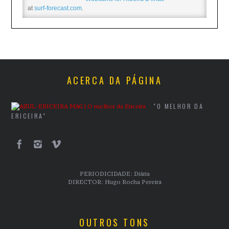
at
surf-forecast.com
.
ACERCA DA PÁGINA
"O MELHOR DA
ERICEIRA"
PERIODICIDADE: Diária
DIRECTOR: Hugo Rocha Pereira
OUTROS TONS