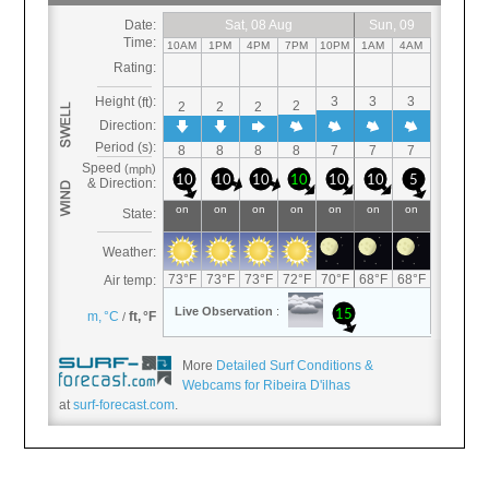
More
Detailed Surf Conditions &
Webcams for Ribeira D'ilhas
at
surf-forecast.com
.