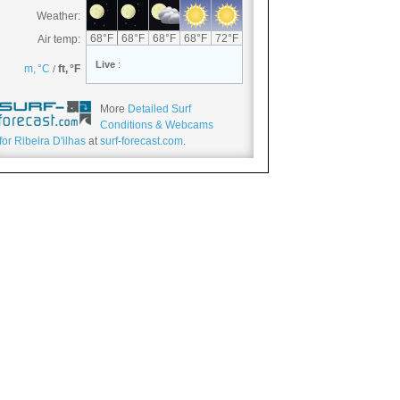
More
Detailed Surf
Conditions & Webcams
for Ribeira D'ilhas
at
surf-forecast.com
.