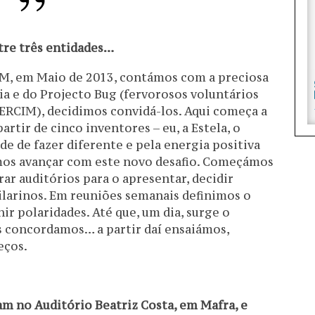
ntre três entidades…
IM, em Maio de 2013, contámos com a preciosa
a e do Projecto Bug (fervorosos voluntários
ERCIM), decidimos convidá-los. Aqui começa a
partir de cinco inventores – eu, a Estela, o
ade de fazer diferente e pela energia positiva
mos avançar com este novo desafio. Começámos
urar auditórios para o apresentar, decidir
ilarinos. Em reuniões semanais definimos o
ir polaridades. Até que, um dia, surge o
 concordamos… a partir daí ensaiámos,
eços.
m no Auditório Beatriz Costa, em Mafra, e