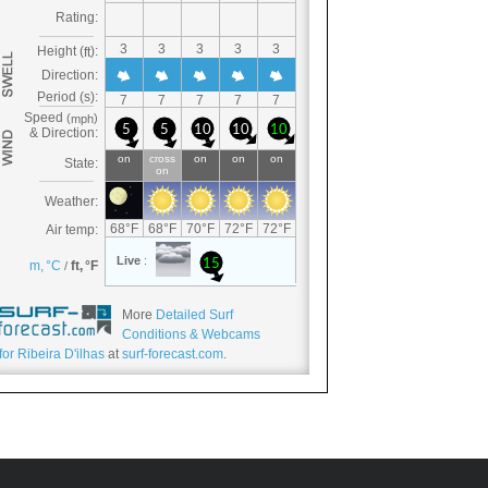
More
Detailed Surf
Conditions & Webcams
for Ribeira D'ilhas
at
surf-forecast.com
.