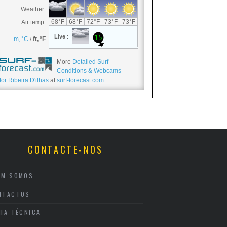
More
Detailed Surf
Conditions & Webcams
for Ribeira D'ilhas
at
surf-forecast.com
.
CONTACTE-NOS
EM SOMOS
NTACTOS
CHA TÉCNICA