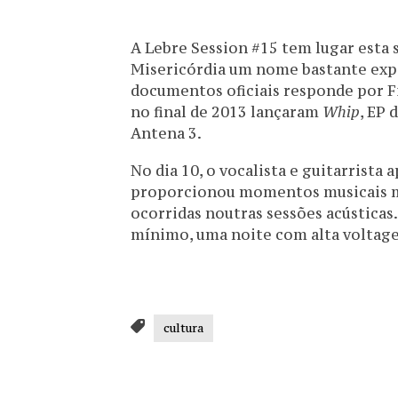
A Lebre Session #15 tem lugar esta se
Misericórdia um nome bastante expe
documentos oficiais responde por Fi
no final de 2013 lançaram
Whip
, EP 
Antena 3.
No dia 10, o vocalista e guitarrista 
proporcionou momentos musicais m
ocorridas noutras sessões acústicas
mínimo, uma noite com alta voltage
cultura