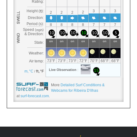
More
Detailed Surf Conditions &
Webcams for Ribeira D'ilhas
at
surf-forecast.com
.