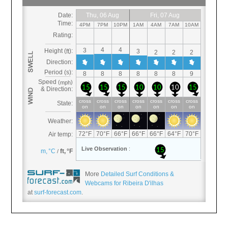
More
Detailed Surf Conditions &
Webcams for Ribeira D'ilhas
at
surf-forecast.com
.