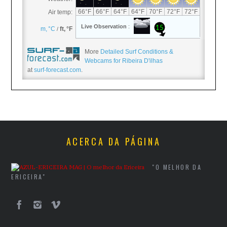
More
Detailed Surf Conditions &
Webcams for Ribeira D'ilhas
at
surf-forecast.com
.
ACERCA DA PÁGINA
"O MELHOR DA
ERICEIRA"