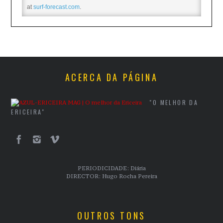
at
surf-forecast.com
.
ACERCA DA PÁGINA
"O MELHOR DA
ERICEIRA"
PERIODICIDADE: Diária
DIRECTOR: Hugo Rocha Pereira
OUTROS TONS