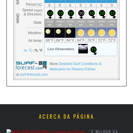
More
Detailed Surf Conditions &
Webcams for Ribeira D'ilhas
at
surf-forecast.com
.
ACERCA DA PÁGINA
"O MELHOR DA