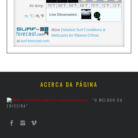
More
Detailed Surf Conditions &
Webcams for Ribeira D'ilhas
at
surf-forecast.com
.
ACERCA DA PÁGINA
"O MELHOR DA
ERICEIRA"