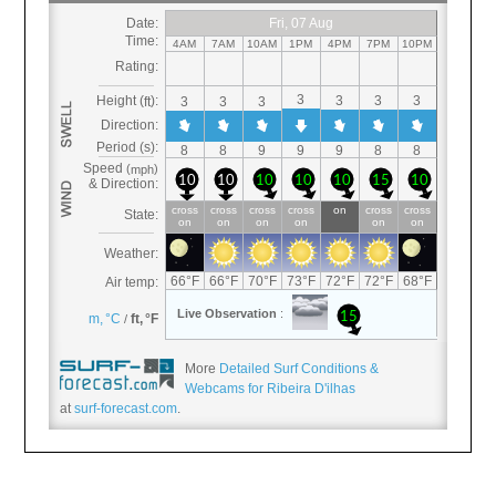
More
Detailed Surf Conditions &
Webcams for Ribeira D'ilhas
at
surf-forecast.com
.