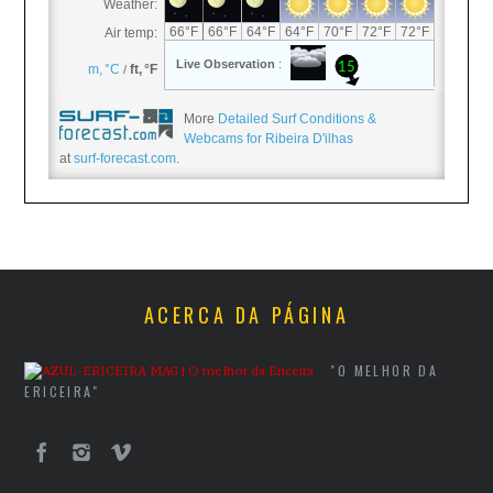
More
Detailed Surf Conditions &
Webcams for Ribeira D'ilhas
at
surf-forecast.com
.
ACERCA DA PÁGINA
"O MELHOR DA
ERICEIRA"