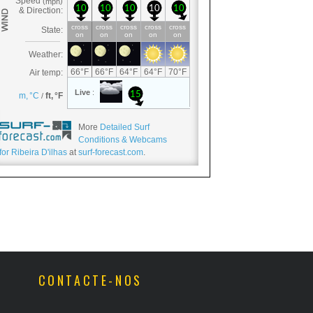
More
Detailed Surf
Conditions & Webcams
for Ribeira D'ilhas
at
surf-forecast.com
.
CONTACTE-NOS