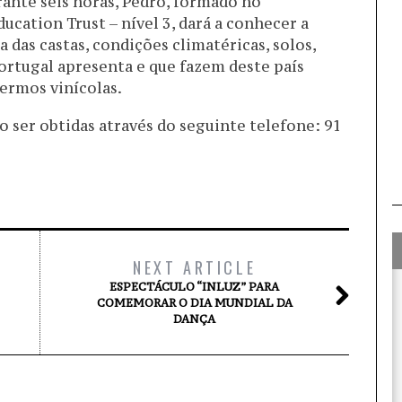
ante seis horas, Pedro, formado no
ucation Trust – nível 3, dará a conhecer a
 das castas, condições climatéricas, solos,
Portugal apresenta e que fazem deste país
ermos vinícolas.
 ser obtidas através do seguinte telefone: 91
NEXT ARTICLE
ESPECTÁCULO “INLUZ” PARA
COMEMORAR O DIA MUNDIAL DA
DANÇA