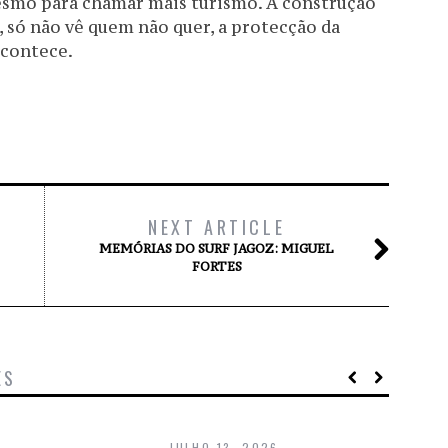
esmo para chamar mais turismo. A construção
, só não vê quem não quer, a protecção da
acontece.
NEXT ARTICLE
MEMÓRIAS DO SURF JAGOZ: MIGUEL
FORTES
ES
JULHO 13, 2026