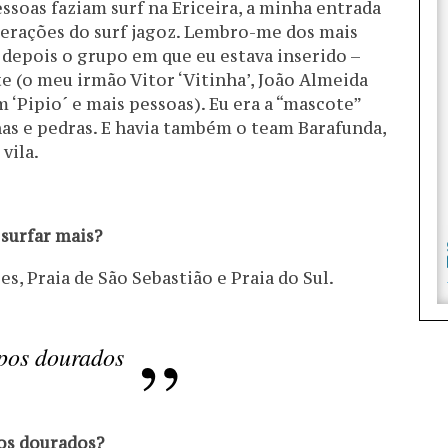
soas faziam surf na Ericeira, a minha entrada
 gerações do surf jagoz. Lembro-me dos mais
, depois o grupo em que eu estava inserido –
 (o meu irmão Vitor ‘Vitinha’, João Almeida
im ‘Pipio´ e mais pessoas). Eu era a “mascote”
anas e pedras. E havia também o team Barafunda,
vila.
surfar mais?
es, Praia de São Sebastião e Praia do Sul.
mpos dourados
os dourados?