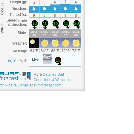
More
Detailed Surf
Conditions & Webcams
for Ribeira D'ilhas
at
surf-forecast.com
.