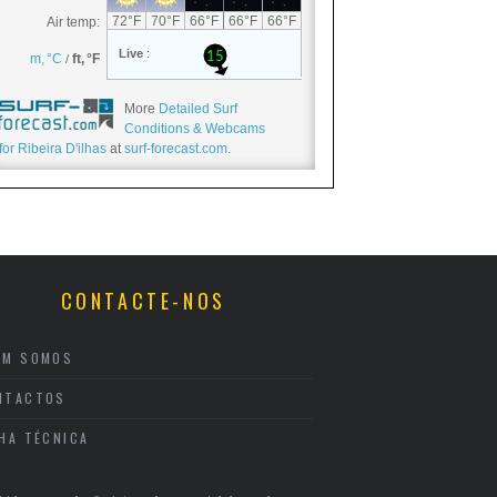
More
Detailed Surf
Conditions & Webcams
for Ribeira D'ilhas
at
surf-forecast.com
.
CONTACTE-NOS
EM SOMOS
NTACTOS
CHA TÉCNICA