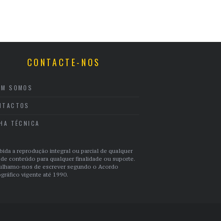
CONTACTE-NOS
EM SOMOS
NTACTOS
CHA TÉCNICA
bida a reprodução integral ou parcial de qualquer
 de conteúdo para qualquer finalidade ou suporte.
ulhamo-nos de escrever segundo o Acordo
gráfico vigente até 1990.