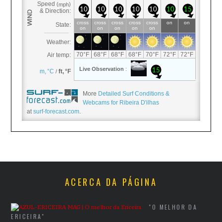
More
Detailed Surf Conditions &
Webcams for Ribeira D'ilhas
at
surf-forecast.com
.
ACERCA DA PÁGINA
"O MELHOR DA
ERICEIRA"