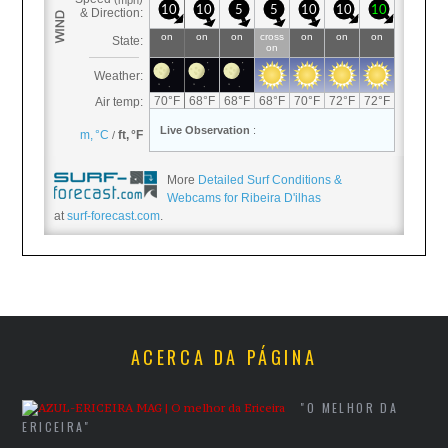
More
Detailed Surf Conditions &
Webcams for Ribeira D'ilhas
at
surf-forecast.com
.
ACERCA DA PÁGINA
"O MELHOR DA
ERICEIRA"