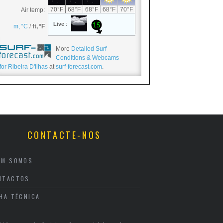
More
Detailed Surf
Conditions & Webcams
for Ribeira D'ilhas
at
surf-forecast.com
.
CONTACTE-NOS
EM SOMOS
NTACTOS
CHA TÉCNICA