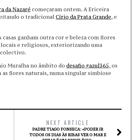
a da Nazaré
começaram ontem. A Ericeira
eitando o tradicional
Círio da Prata Grande
, e
as casas ganham outra cor e beleza com flores
 locais e religiosos, exteriorizando uma
colectivo.
nio Muralha no âmbito do
desafio #azul365
, os
as flores naturais, numa singular simbiose
NEXT ARTICLE
PADRE TIAGO FONSECA: «PODER IR
TODOS OS DIAS ÀS RIBAS VER O MAR E