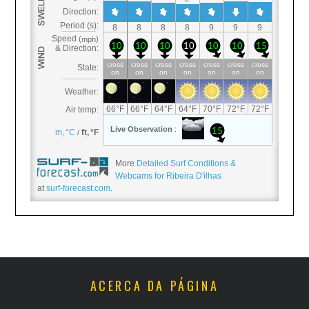
More
Detailed Surf Conditions &
Webcams for Ribeira D'ilhas
at
surf-forecast.com
.
ACERCA DA PÁGINA