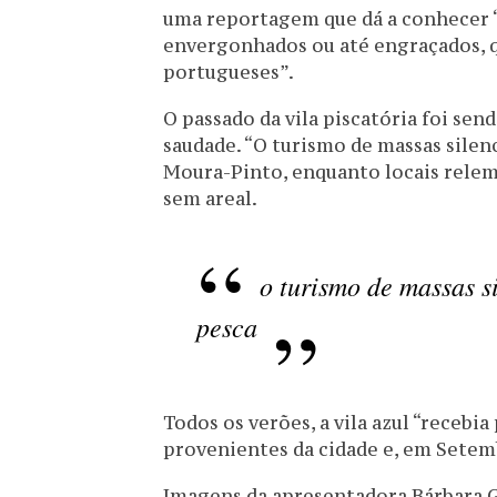
uma reportagem que dá a conhecer “
envergonhados ou até engraçados, q
portugueses”.
O passado da vila piscatória foi se
saudade. “O turismo de massas silen
Moura-Pinto, enquanto locais rele
sem areal.
o turismo de massas s
pesca
Todos os verões, a vila azul “receb
provenientes da cidade e, em Setem
Imagens da apresentadora Bárbara 