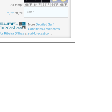
More
Detailed Surf
Conditions & Webcams
for Ribeira D'ilhas
at
surf-forecast.com
.