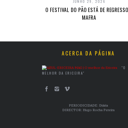
JUNHO 29, 2026
O FESTIVAL DO PÃO ESTÁ DE REGRESSO
MAFRA
ACERCA DA PÁGINA
"O
MELHOR DA ERICEIRA"
PERIODICIDADE: Diária
DIRECTOR: Hugo Rocha Pereira