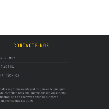
CONTACTE-NOS
EM SOMOS
NTACTOS
CHA TÉCNICA
bida a reprodução integral ou parcial de qualquer
 de conteúdo para qualquer finalidade ou suporte.
ulhamo-nos de escrever segundo o Acordo
gráfico vigente até 1990.