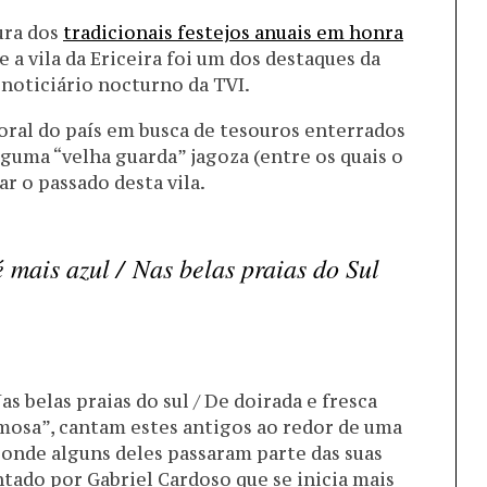
ura dos
tradicionais festejos anuais em honra
ue a vila da Ericeira foi um dos destaques da
 noticiário nocturno da TVI.
toral do país em busca de tesouros enterrados
lguma “velha guarda” jagoza (entre os quais o
ar o passado desta vila.
é mais azul /
Nas belas praias do Sul
as belas praias do sul / De doirada e fresca
formosa”, cantam estes antigos ao redor de uma
onde alguns deles passaram parte das suas
ntado por Gabriel Cardoso que se inicia mais