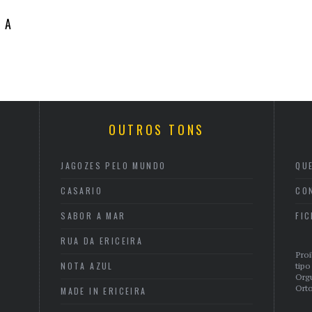
 A
OUTROS TONS
JAGOZES PELO MUNDO
QU
CASARIO
CO
SABOR A MAR
FI
RUA DA ERICEIRA
Proi
NOTA AZUL
tipo
Org
Orto
MADE IN ERICEIRA