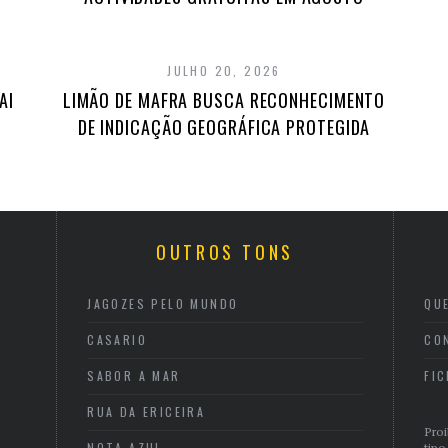
JULHO 20, 2026
AI
LIMÃO DE MAFRA BUSCA RECONHECIMENTO
DE INDICAÇÃO GEOGRÁFICA PROTEGIDA
OUTROS TONS
JAGOZES PELO MUNDO
QU
CASARIO
CO
SABOR A MAR
FI
RUA DA ERICEIRA
Proi
NOTA AZUL