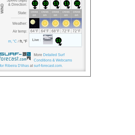
More
Detailed Surf
Conditions & Webcams
for Ribeira D'ilhas
at
surf-forecast.com
.