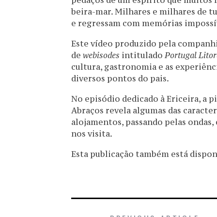
pedaços de um espírito que muitos
beira-mar. Milhares e milhares de tur
e regressam com memórias impossív
Este vídeo produzido pela companhi
de
webisodes
intitulado
Portugal Litor
cultura, gastronomia e as experiên
diversos pontos do pais.
No episódio dedicado à Ericeira, a p
Abraços revela algumas das caracter
alojamentos, passando pelas ondas,
nos visita.
Esta publicação também está disponív