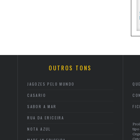
OUTROS TONS
JAGOZES PELO MUNDO
QU
CASARIO
CO
SABOR A MAR
FI
RUA DA ERICEIRA
Proi
NOTA AZUL
tipo
Org
Orto