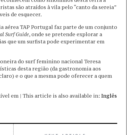
 reconhecem como sinónimos desta terra à
istas são atraídos à vila pelo “canto da sereia”
eis de esquecer.
a aérea TAP Portugal faz parte de um conjunto
al Surf Guide
, onde se pretende explorar a
cias que um surfista pode experimentar em
ioneira do surf feminino nacional Teresa
ísticas desta região (da gastronomia aos
 claro) e o que a mesma pode oferecer a quem
el em | This article is also available in:
Inglês