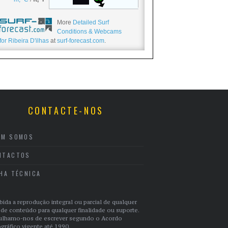
More
Detailed Surf
Conditions & Webcams
for Ribeira D'ilhas
at
surf-forecast.com
.
CONTACTE-NOS
EM SOMOS
NTACTOS
CHA TÉCNICA
bida a reprodução integral ou parcial de qualquer
 de conteúdo para qualquer finalidade ou suporte.
ulhamo-nos de escrever segundo o Acordo
gráfico vigente até 1990.