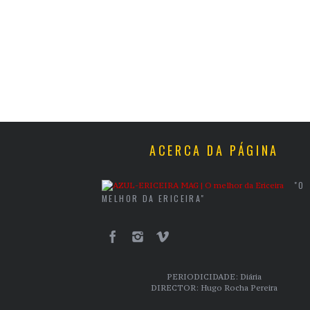
ACERCA DA PÁGINA
"O
MELHOR DA ERICEIRA"
PERIODICIDADE: Diária
DIRECTOR: Hugo Rocha Pereira