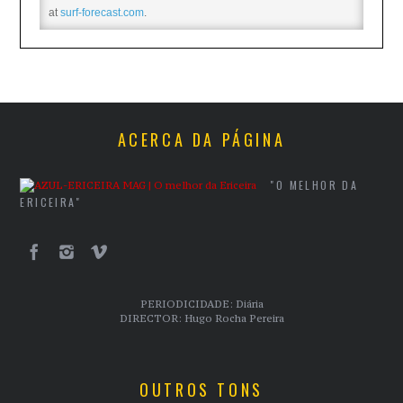
at
surf-forecast.com
.
ACERCA DA PÁGINA
"O MELHOR DA
ERICEIRA"
PERIODICIDADE: Diária
DIRECTOR: Hugo Rocha Pereira
OUTROS TONS