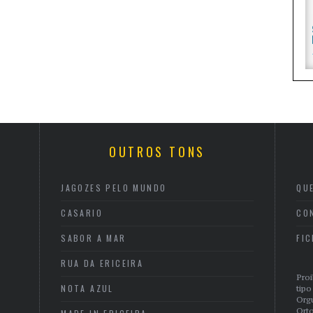
OUTROS TONS
JAGOZES PELO MUNDO
QU
CASARIO
CO
SABOR A MAR
FI
RUA DA ERICEIRA
Proi
NOTA AZUL
tipo
Org
Orto