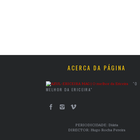
ACERCA DA PÁGINA
"O
MELHOR DA ERICEIRA"
PERIODICIDADE: Diária
DIRECTOR: Hugo Rocha Pereira