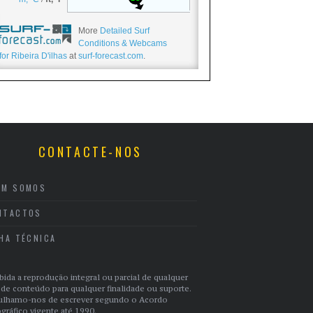
More
Detailed Surf
Conditions & Webcams
for Ribeira D'ilhas
at
surf-forecast.com
.
CONTACTE-NOS
EM SOMOS
NTACTOS
CHA TÉCNICA
bida a reprodução integral ou parcial de qualquer
 de conteúdo para qualquer finalidade ou suporte.
ulhamo-nos de escrever segundo o Acordo
gráfico vigente até 1990.