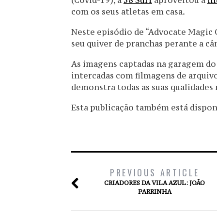
(Covid-19), a
58 Surf
aproveitou a
in
com os seus atletas em casa.
Neste episódio de “Advocate Magic 
seu quiver de pranchas perante a câ
As imagens captadas na garagem do s
intercadas com filmagens de arquiv
demonstra todas as suas qualidades 
Esta publicação também está disponív
PREVIOUS ARTICLE
CRIADORES DA VILA AZUL: JOÃO
PARRINHA