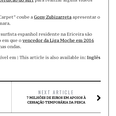
terdição do surf
para realizar alguns vídeos
Carpet” coube a
Gony Zubizarreta
apresentar o
mara.
urfista espanhol residente na Ericeira são
o em que o
vencedor da Liga Moche em 2016
nas ondas.
el em | This article is also available in:
Inglês
NEXT ARTICLE
7 MILHÕES DE EUROS EM APOIOS À
CESSAÇÃO TEMPORÁRIA DA PESCA