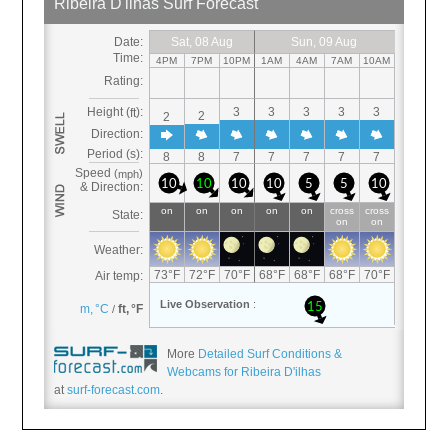
More
Detailed Surf Conditions &
Webcams for Ribeira D'ilhas
at
surf-forecast.com
.