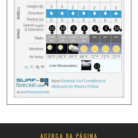
More
Detailed Surf Conditions &
Webcams for Ribeira D'ilhas
at
surf-forecast.com
.
ACERCA DA PÁGINA