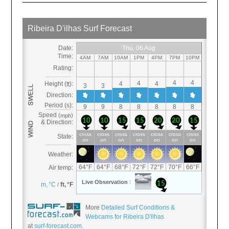
More
Detailed Surf Conditions &
Webcams for Ribeira D'ilhas
at
surf-forecast.com
.