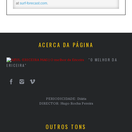
at
surf-forecast.com
.
ACERCA DA PÁGINA
"O MELHOR DA
ERICEIRA"
PERIODICIDADE: Diária
DIRECTOR: Hugo Rocha Pereira
OUTROS TONS