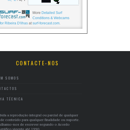
More
Detailed Surf
Conditions & Webcams
for Ribeira D'ilhas
at
surf-forecast.com
.
CONTACTE-NOS
EM SOMOS
NTACTOS
CHA TÉCNICA
bida a reprodução integral ou parcial de qualquer
 de conteúdo para qualquer finalidade ou suporte.
ulhamo-nos de escrever segundo o Acordo
gráfico vigente até 1990.