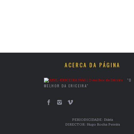
ACERCA DA PÁGINA
"O
MELHOR DA ERICEIRA"
PERIODICIDADE: Diária
DIRECTOR: Hugo Rocha Pereira