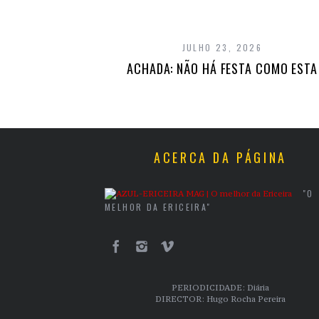
JULHO 23, 2026
ACHADA: NÃO HÁ FESTA COMO ESTA
ACERCA DA PÁGINA
"O
MELHOR DA ERICEIRA"
PERIODICIDADE: Diária
DIRECTOR: Hugo Rocha Pereira