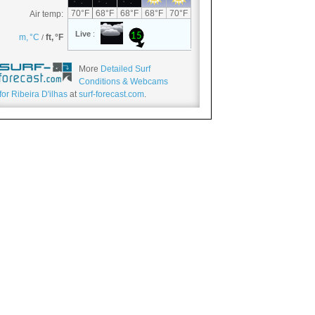
More
Detailed Surf
Conditions & Webcams
for Ribeira D'ilhas
at
surf-forecast.com
.