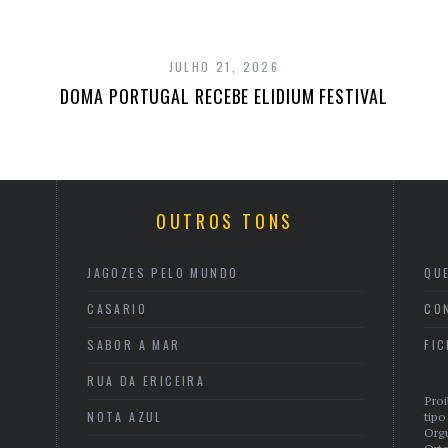
JULHO 21, 2026
DOMA PORTUGAL RECEBE ELIDIUM FESTIVAL
OUTROS TONS
JAGOZES PELO MUNDO
QU
CASARIO
CO
SABOR A MAR
FI
RUA DA ERICEIRA
Proi
NOTA AZUL
tipo
Org