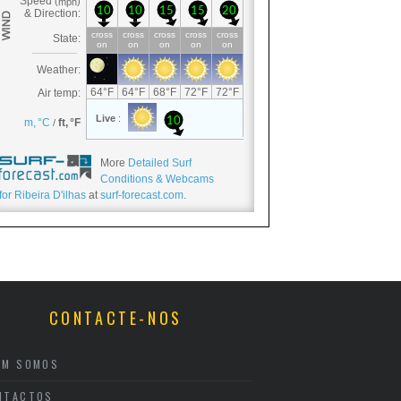
More
Detailed Surf
Conditions & Webcams
for Ribeira D'ilhas
at
surf-forecast.com
.
CONTACTE-NOS
EM SOMOS
NTACTOS