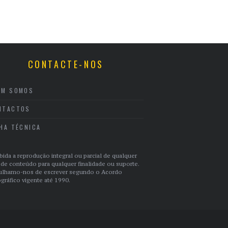
CONTACTE-NOS
EM SOMOS
NTACTOS
CHA TÉCNICA
bida a reprodução integral ou parcial de qualquer
 de conteúdo para qualquer finalidade ou suporte.
ulhamo-nos de escrever segundo o Acordo
gráfico vigente até 1990.