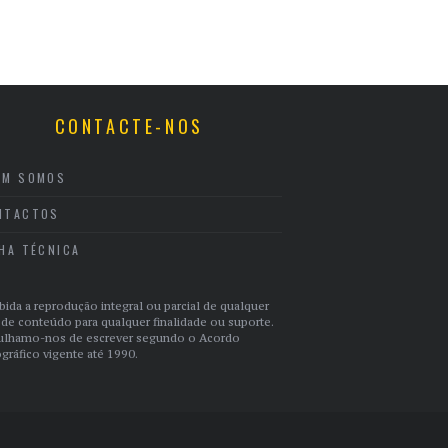
CONTACTE-NOS
EM SOMOS
NTACTOS
CHA TÉCNICA
bida a reprodução integral ou parcial de qualquer
 de conteúdo para qualquer finalidade ou suporte.
ulhamo-nos de escrever segundo o Acordo
gráfico vigente até 1990.