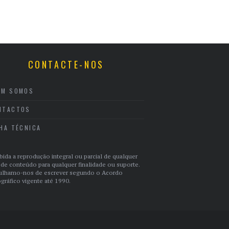
CONTACTE-NOS
EM SOMOS
NTACTOS
CHA TÉCNICA
bida a reprodução integral ou parcial de qualquer
 de conteúdo para qualquer finalidade ou suporte.
ulhamo-nos de escrever segundo o Acordo
gráfico vigente até 1990.