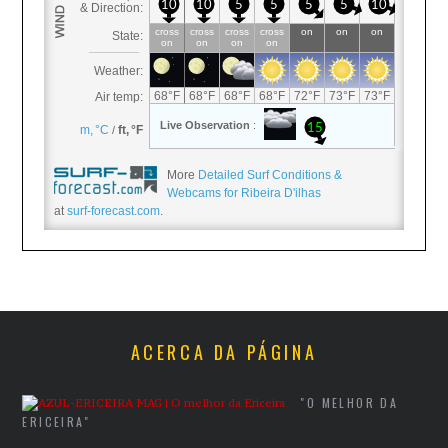
More
Detailed Surf Conditions &
Webcams for Ribeira D'ilhas
at
surf-forecast.com
.
ACERCA DA PÁGINA
"O MELHOR DA
ERICEIRA"