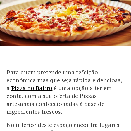
 BEM
BEM
EM
G
OS SERVIÇOS
Para quem pretende uma refeição
EM
económica mas que seja rápida e deliciosa,
 PARCEIRO
a
Pizza no Bairro
é uma opção a ter em
conta, com a sua oferta de Pizzas
artesanais confeccionadas à base de
ingredientes frescos.
No interior deste espaço encontra lugares