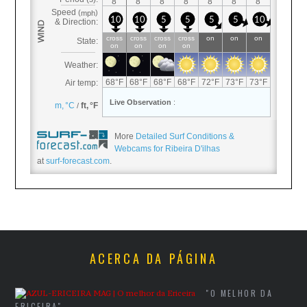
More
Detailed Surf Conditions &
Webcams for Ribeira D'ilhas
at
surf-forecast.com
.
ACERCA DA PÁGINA
"O MELHOR DA
ERICEIRA"