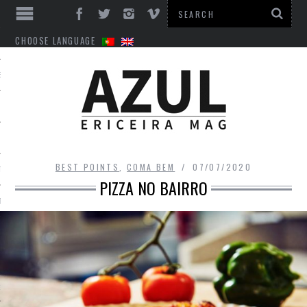
CHOOSE LANGUAGE
ES
BEST POINTS
,
COMA BEM
07/07/2020
TO
PIZZA NO BAIRRO
DE
INTS
EM