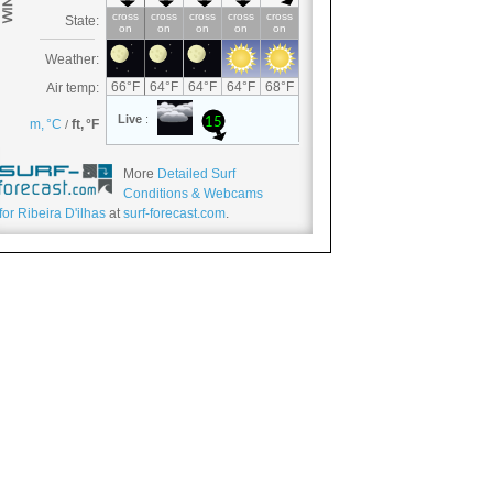
More
Detailed Surf
Conditions & Webcams
for Ribeira D'ilhas
at
surf-forecast.com
.