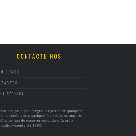
CONTACTE-NOS
EM SOMOS
NTACTOS
CHA TÉCNICA
bida a reprodução integral ou parcial de qualquer
 de conteúdo para qualquer finalidade ou suporte.
ulhamo-nos de escrever segundo o Acordo
gráfico vigente até 1990.