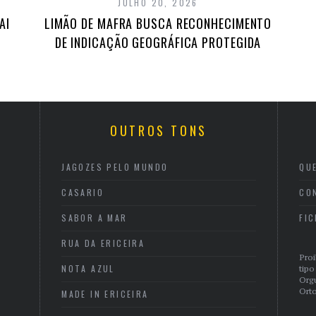
JULHO 20, 2026
AI
LIMÃO DE MAFRA BUSCA RECONHECIMENTO
DE INDICAÇÃO GEOGRÁFICA PROTEGIDA
OUTROS TONS
JAGOZES PELO MUNDO
QU
CASARIO
CO
SABOR A MAR
FI
RUA DA ERICEIRA
Proi
NOTA AZUL
tipo
Org
Orto
MADE IN ERICEIRA