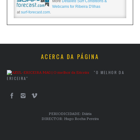
More
Detailed Surf Conditions &
Webcams for Ribeira D'ilhas
at
surf-forecast.com
.
ACERCA DA PÁGINA
"O MELHOR DA
ERICEIRA"
PERIODICIDADE: Diária
DIRECTOR: Hugo Rocha Pereira