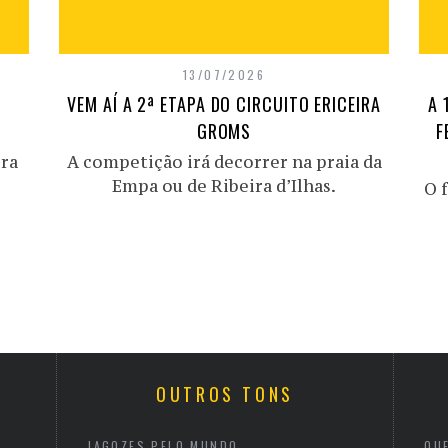
13/07/2026
VEM AÍ A 2ª ETAPA DO CIRCUITO ERICEIRA
A 
GROMS
F
ira
A competição irá decorrer na praia da
Empa ou de Ribeira d’Ilhas.
O f
OUTROS TONS
JAGOZES PELO MUNDO
QU