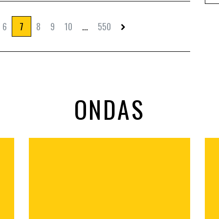
6
7
8
9
10
...
550
ONDAS