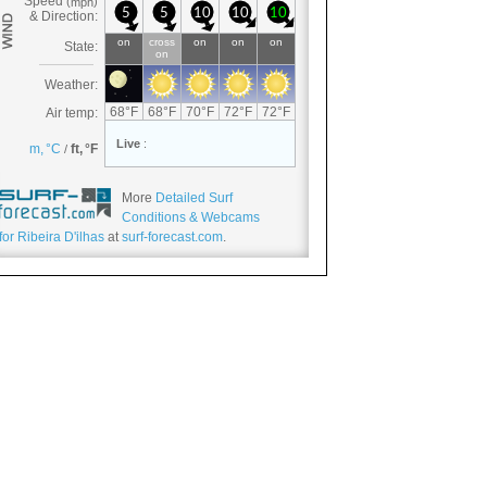
More
Detailed Surf
Conditions & Webcams
for Ribeira D'ilhas
at
surf-forecast.com
.