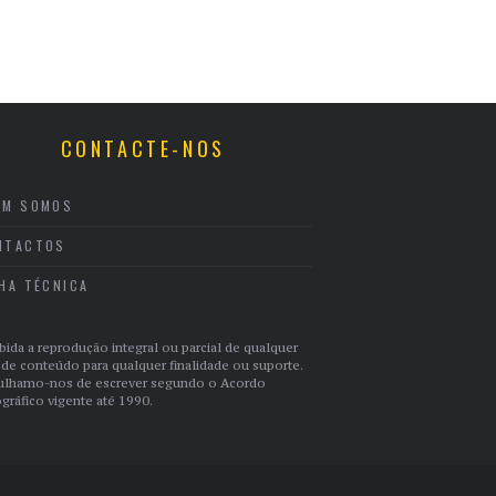
CONTACTE-NOS
EM SOMOS
NTACTOS
CHA TÉCNICA
bida a reprodução integral ou parcial de qualquer
 de conteúdo para qualquer finalidade ou suporte.
ulhamo-nos de escrever segundo o Acordo
gráfico vigente até 1990.