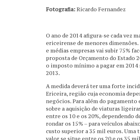
Fotografia:
Ricardo Fernandez
O ano de 2014 afigura-se cada vez ma
ericeirense de menores dimensões.
e médias empresas vai subir 75% fac
proposta de Orçamento do Estado 2
o imposto mínimo a pagar em 2014 s
2013.
A medida deverá ter uma forte inci
Ericeira, região cuja economia dep
negócios. Para além do pagamento e
sobre a aquisição de viaturas ligei
entre os 10 e os 20%, dependendo do 
rondar os 15% – para veículos abaixo
custo superior a 35 mil euros. Uma t
valor se situe entre os 20 e os 35 mi