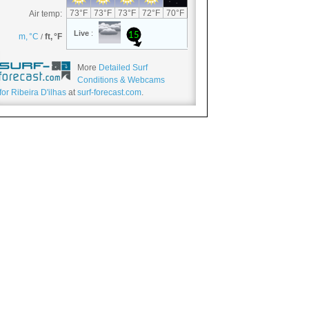
More
Detailed Surf
Conditions & Webcams
for Ribeira D'ilhas
at
surf-forecast.com
.