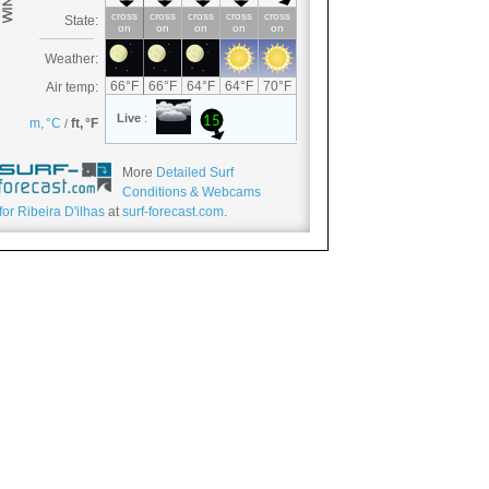
More
Detailed Surf
Conditions & Webcams
for Ribeira D'ilhas
at
surf-forecast.com
.