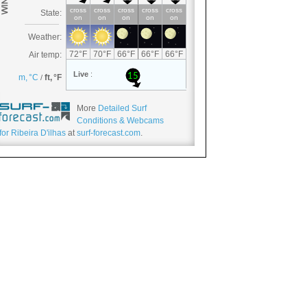
More
Detailed Surf
Conditions & Webcams
for Ribeira D'ilhas
at
surf-forecast.com
.