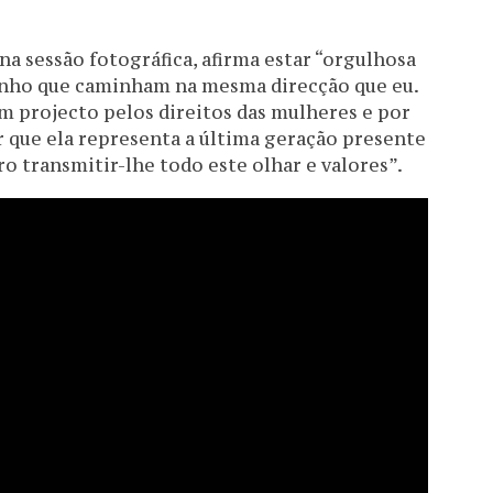
na sessão fotográfica, afirma estar “orgulhosa
nho que caminham na mesma direcção que eu.
um projecto pelos direitos das mulheres e por
er que ela representa a última geração presente
 transmitir-lhe todo este olhar e valores”.