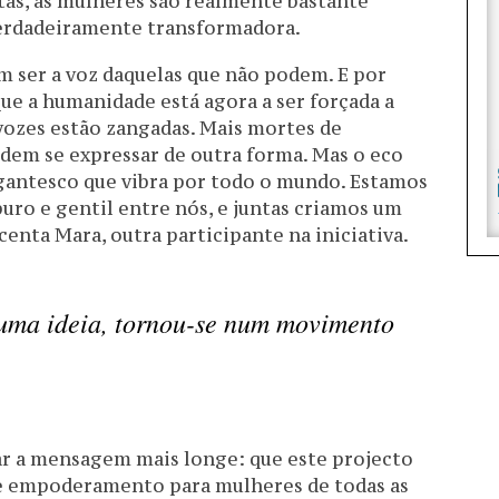
as, as mulheres são realmente bastante
verdadeiramente transformadora.
m ser a voz daquelas que não podem. E por
que a humanidade está agora a ser forçada a
 vozes estão zangadas. Mais mortes de
em se expressar de outra forma. Mas o eco
gantesco que vibra por todo o mundo. Estamos
o e gentil entre nós, e juntas criamos um
nta Mara, outra participante na iniciativa.
uma ideia, tornou-se num movimento
var a mensagem mais longe: que este projecto
a e empoderamento para mulheres de todas as