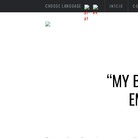
CHOOSE LANGUAGE
INÍCIO
C
“MY 
E